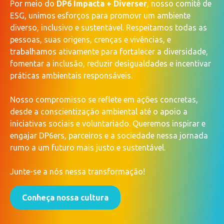
Por meio do
DP6 Impacta + Diverser
, nosso comitê de
ESG, unimos esforços para promovr um ambiente
diverso, inclusivo e sustentável. Respeitamos todas as
pessoas, suas origens, crenças e vivências, e
trabalhamos ativamente para fortalecer a diversidade,
fomentar a inclusão, reduzir desigualdades e incentivar
práticas ambientais responsáveis.
Nosso compromisso se reflete em ações concretas,
desde a conscientização ambiental até o apoio a
iniciativas sociais e voluntariado. Queremos inspirar e
engajar DP6ers, parceiros e a sociedade nessa jornada
rumo a um futuro mais justo e sustentável.
Junte-se a nós nessa transformação!
Conheça nossa cultura