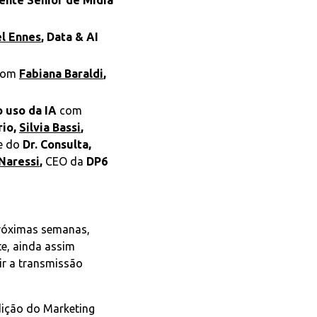
rente Sênior de Mídia
l Ennes
, Data & AI
com
Fabiana Baraldi
,
o uso da IA
com
rio,
Silvia Bassi
,
e do
Dr. Consulta,
Naressi
,
CEO da
DP6
próximas semanas,
te, ainda assim
ir a transmissão
dição do Marketing