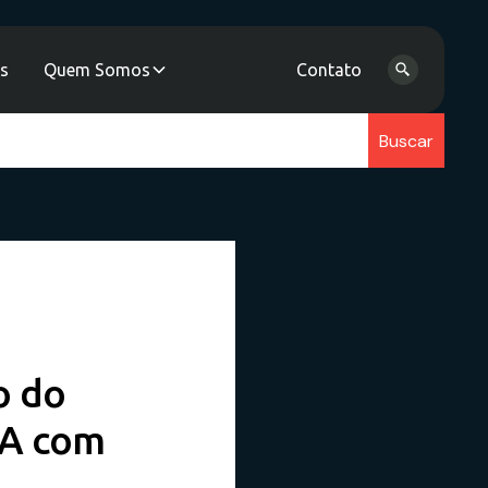
as
Quem Somos
Contato
o do
IA com