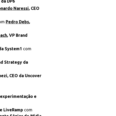
h da DP6
nardo Naressi
, CEO
om
Pedro Debs
,
ach
, VP Brand
tda System1
com
nd Strategy da
nezi, CEO da Uncover
a experimentação e
 e LiveRamp
com