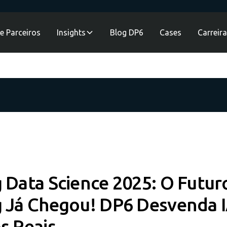
e Parceiros
Insights
Blog DP6
Cases
Carreir
 Data Science 2025: O Futur
 Já Chegou! DP6 Desvenda 
s Reais