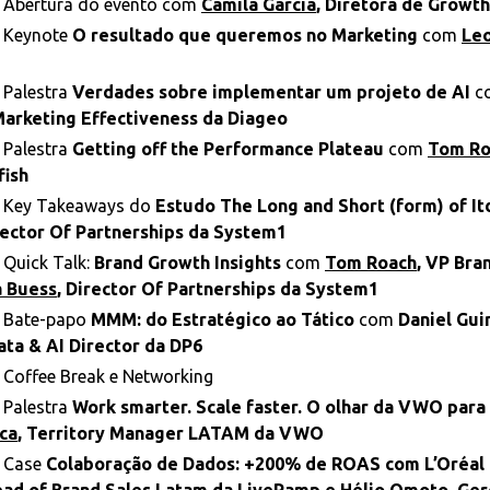
 Abertura do evento com
Camila Garcia
, Diretora de Growt
 Keynote
O resultado que queremos no Marketing
com
Leo
 Palestra
Verdades sobre implementar um projeto de AI
c
arketing Effectiveness da Diageo
 Palestra
Getting off the Performance Plateau
com
Tom Ro
fish
 Key Takeaways do
Estudo The Long and Short (form) of I
rector Of Partnerships da System1
Quick Talk:
Brand Growth Insights
com
Tom Roach
, VP Bra
 Buess
, Director Of Partnerships da System1
 Bate-papo
MMM: do Estratégico ao Tático
com
Daniel Gui
Data & AI Director da DP6
Coffee Break e Networking
 Palestra
Work smarter. Scale faster. O olhar da VWO par
sca
, Territory Manager LATAM da VWO
 Case
Colaboração de Dados: +200% de ROAS com L’Oréal