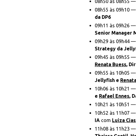
08h50 às 08h55 —
08h55 às 09h10 —
da DP6
09h11 às 09h26 —
Senior Manager M
09h29 às 09h44 —
Strategy da Jelly
09h45 às 09h55 —
Renata Buess
, Di
09h55 às 10h05 — 
Jellyfish e
Renata
10h06 às 10h21 —
e
Rafael Ennes
, 
10h21 às 10h51 — 
10h52 às 11h07 —
IA
com
Luiza Cia
11h08 às 11h23 —