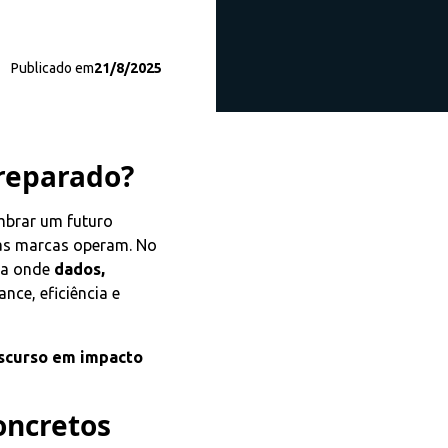
Publicado em
21/8/2025
Preparado?
umbrar um futuro
as marcas operam. No
ra onde
dados,
nce, eficiência e
iscurso em impacto
oncretos