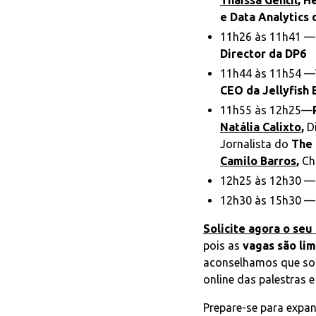
Thaissa Gentil
, H
e Data Analytics 
11h26 às 11h41 —
Director da DP6
11h44 às 11h54 —
CEO da Jellyfish 
11h55 às 12h25—
Natália Calixto
,
Di
Jornalista do
The 
Camilo Barros
,
Ch
12h25 às 12h30 —
12h30 às 15h30 —
‍Solicite agora o seu
pois as
vagas são lim
aconselhamos que soli
online das palestras e
Prepare-se para expan