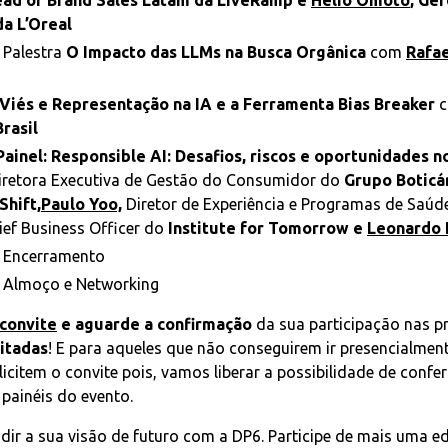
ead of Brand Sales Latam da LiveRamp e
Hélio Omoto
, Ge
da L’Oreal
 Palestra
O Impacto das LLMs na Busca Orgânica
com
Rafae
Viés e Representação na IA e a Ferramenta Bias Breaker
Brasil
Painel: Responsible AI: Desafios, riscos e oportunidades n
retora Executiva de Gestão do Consumidor do
Grupo Boticá
Shift,
Paulo Yoo,
Diretor de Experiência e Programas de Saúd
ief Business Officer do
Institute for Tomorrow e
Leonardo 
 Encerramento
 Almoço e Networking
 convite
e aguarde a confirmação
da sua participação nas 
itadas
! E para aqueles que não conseguirem ir presencialmen
citem o convite pois, vamos liberar a possibilidade de confer
 painéis do evento.
dir a sua visão de futuro com a DP6. Participe de mais uma e