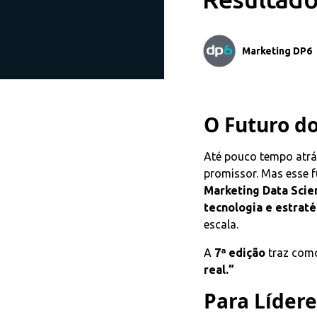
Marketing DP6
O Futuro d
Até pouco tempo atrás,
promissor. Mas esse 
Marketing Data Scie
tecnologia e estrat
escala.
A
7ª edição
traz como
real.”
Para Líder