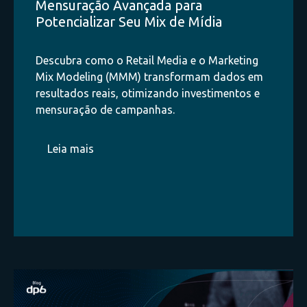
Mensuração Avançada para
Novidades
Potencializar Seu Mix de Mídia
Testes
Descubra como o Retail Media e o Marketing
Mix Modeling (MMM) transformam dados em
Data Clean Room
resultados reais, otimizando investimentos e
mensuração de campanhas.
Black Friday
GTM
Leia mais
Retail Media
Visualização de Dados
CDP
Cloud