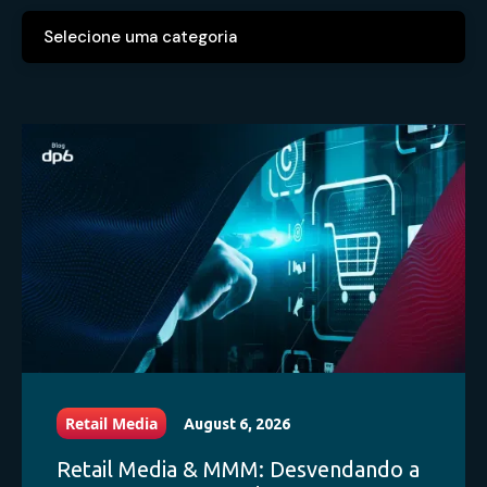
Selecione uma categoria
Todos os posts
financeiro
Mensuração
Supermetrics
DP6 AI Agents
Agentes de IA
Amazon Marketing Cloud
Retail Media
August 6, 2026
Data Strategy
Retail Media & MMM: Desvendando a