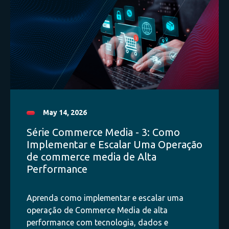
Google Analytics
Engenharia de Dados
Agile Marketing
Pipeline
Cookies
May 14, 2026
Mídia
Série Commerce Media - 3: Como
Implementar e Escalar Uma Operação
Inteligência Artificial
de commerce media de Alta
Performance
Dados
Aprenda como implementar e escalar uma
Marketing
operação de Commerce Media de alta
performance com tecnologia, dados e
Analytics